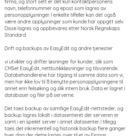
firma, og stort sett er det kun kontaktpersonens
navn, telefonnummer og epost som lagres av
personopplysninger. I enkelte tilfeller kan det også
være andre opplysninger som kunde har oppgitt selv.
Disse lagres og oppbevares etter Norsk Regnskaps
Standard.
Drift og backups av EasyEdit og andre tjenester
vi utvikler og drifter løsninger for kunder, slik som
CMSet EasyEdit, nettbutikkløsninger og tilsvarende.
Databehandlerene har tilgang til samme data som vi,
men har ikke lov til å benytte personopplysningene til
annet enn feilsøking og slik intern bruk. Data er lagret i
databaser og filer på serverne.
Det taes backup av samtlige EasyEdit-nettsteder, og
backup lagres lokalt i datasenteret der serveren er
samt i en speilet server i annet datasenter. I tillegg
taes det inkrementell og historisk backup flere ganger
hver dag der dette lastes over til et av Firmas