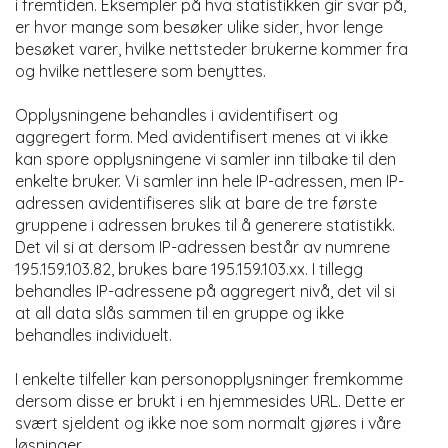
i fremtiden. Eksempler på hva statistikken gir svar på,
er hvor mange som besøker ulike sider, hvor lenge
besøket varer, hvilke nettsteder brukerne kommer fra
og hvilke nettlesere som benyttes.
Opplysningene behandles i avidentifisert og
aggregert form. Med avidentifisert menes at vi ikke
kan spore opplysningene vi samler inn tilbake til den
enkelte bruker. Vi samler inn hele IP-adressen, men IP-
adressen avidentifiseres slik at bare de tre første
gruppene i adressen brukes til å generere statistikk.
Det vil si at dersom IP-adressen består av numrene
195.159.103.82, brukes bare 195.159.103.xx. I tillegg
behandles IP-adressene på aggregert nivå, det vil si
at all data slås sammen til en gruppe og ikke
behandles individuelt.
I enkelte tilfeller kan personopplysninger fremkomme
dersom disse er brukt i en hjemmesides URL. Dette er
svært sjeldent og ikke noe som normalt gjøres i våre
løsninger.