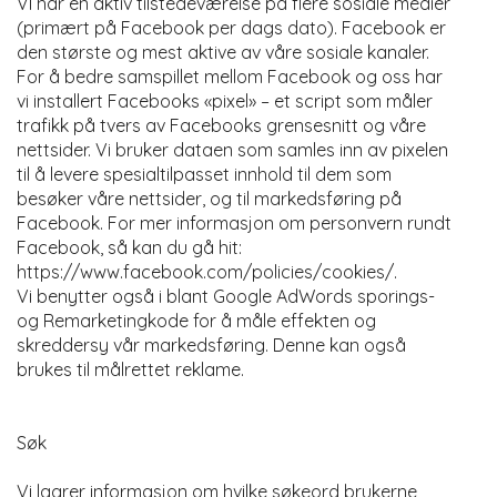
VI har en aktiv tilstedeværelse på flere sosiale medier
(primært på Facebook per dags dato). Facebook er
den største og mest aktive av våre sosiale kanaler.
For å bedre samspillet mellom Facebook og oss har
vi installert Facebooks «pixel» – et script som måler
trafikk på tvers av Facebooks grensesnitt og våre
nettsider. Vi bruker dataen som samles inn av pixelen
til å levere spesialtilpasset innhold til dem som
besøker våre nettsider, og til markedsføring på
Facebook. For mer informasjon om personvern rundt
Facebook, så kan du gå hit:
https://www.facebook.com/policies/cookies/.
Vi benytter også i blant Google AdWords sporings-
og Remarketingkode for å måle effekten og
skreddersy vår markedsføring. Denne kan også
brukes til målrettet reklame.
Søk
Vi lagrer informasjon om hvilke søkeord brukerne